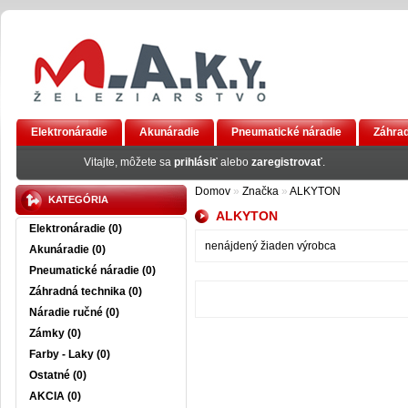
Elektronáradie
Akunáradie
Pneumatické náradie
Záhrad
AKCIA
Vitajte, môžete sa
prihlásiť
alebo
zaregistrovať
.
Domov
»
Značka
»
ALKYTON
KATEGÓRIA
ALKYTON
Elektronáradie (0)
nenájdený žiaden výrobca
Akunáradie (0)
Pneumatické náradie (0)
Záhradná technika (0)
Náradie ručné (0)
Zámky (0)
Farby - Laky (0)
Ostatné (0)
AKCIA (0)