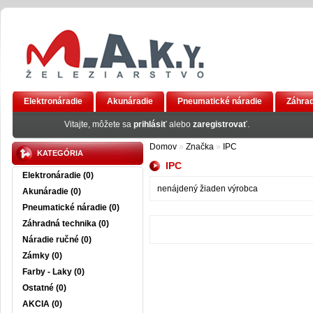
Elektronáradie
Akunáradie
Pneumatické náradie
Záhrad
AKCIA
Vitajte, môžete sa
prihlásiť
alebo
zaregistrovať
.
Domov
»
Značka
»
IPC
KATEGÓRIA
IPC
Elektronáradie (0)
nenájdený žiaden výrobca
Akunáradie (0)
Pneumatické náradie (0)
Záhradná technika (0)
Náradie ručné (0)
Zámky (0)
Farby - Laky (0)
Ostatné (0)
AKCIA (0)