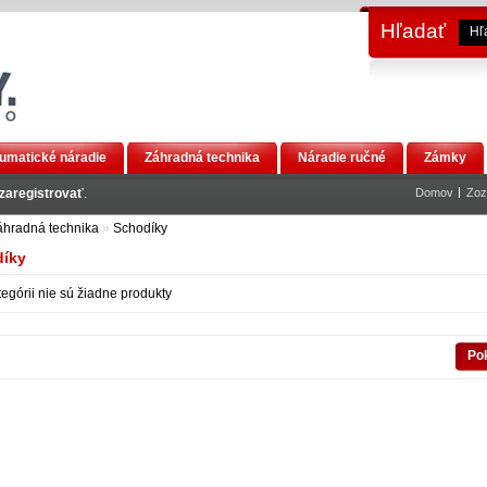
Hľadať
umatické náradie
Záhradná technika
Náradie ručné
Zámky
zaregistrovať
.
Domov
Zoz
áhradná technika
»
Schodíky
íky
ategórii nie sú žiadne produkty
Po