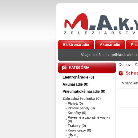
Elektronáradie
Akunáradie
Pne
AKCIA
Vitajte, môžete sa
prihlásiť
alebo
Domov
»
Z
KATEGÓRIA
Schod
Elektronáradie (0)
V tejto k
Akunáradie (0)
Pneumatické náradie (0)
Záhradná technika (0)
Pletivá (0)
Plotové panely (0)
Kosačky (0)
Prívesné a zápražné vozíky
(0)
Traktory (0)
Krovinorezy (0)
Píly (0)