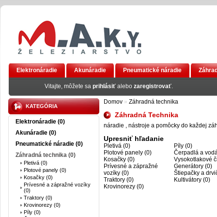
Elektronáradie
Akunáradie
Pneumatické náradie
Záhrad
AKCIA
Vitajte, môžete sa
prihlásiť
alebo
zaregistrovať
.
Domov
»
Záhradná technika
KATEGÓRIA
Záhradná Technika
Elektronáradie (0)
náradie , nástroje a pomôcky do každej zá
Akunáradie (0)
Upresniť hľadanie
Pneumatické náradie (0)
Pletivá (0)
Píly (0)
Plotové panely (0)
Čerpadlá a vodá
Záhradná technika (0)
Kosačky (0)
Vysokotlakové či
Pletivá (0)
Prívesné a zápražné
Generátory (0)
Plotové panely (0)
vozíky (0)
Štiepačky a drvi
Kosačky (0)
Traktory (0)
Kultivátory (0)
Prívesné a zápražné vozíky
Krovinorezy (0)
(0)
Traktory (0)
Krovinorezy (0)
Píly (0)