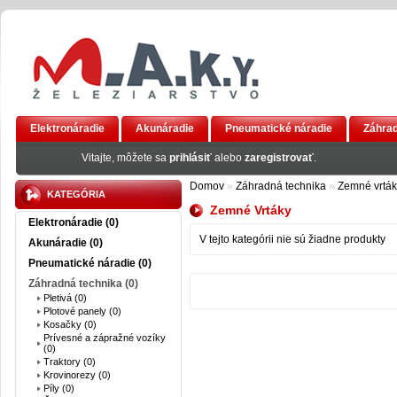
Elektronáradie
Akunáradie
Pneumatické náradie
Záhrad
AKCIA
Vitajte, môžete sa
prihlásiť
alebo
zaregistrovať
.
Domov
»
Záhradná technika
»
Zemné vrták
KATEGÓRIA
Zemné Vrtáky
Elektronáradie (0)
V tejto kategórii nie sú žiadne produkty
Akunáradie (0)
Pneumatické náradie (0)
Záhradná technika (0)
Pletivá (0)
Plotové panely (0)
Kosačky (0)
Prívesné a zápražné vozíky
(0)
Traktory (0)
Krovinorezy (0)
Píly (0)