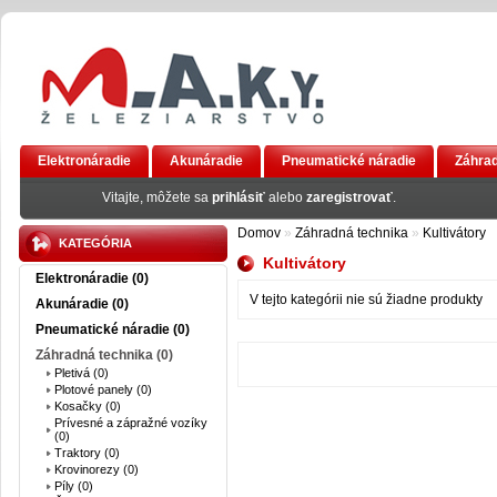
Elektronáradie
Akunáradie
Pneumatické náradie
Záhrad
AKCIA
Vitajte, môžete sa
prihlásiť
alebo
zaregistrovať
.
Domov
»
Záhradná technika
»
Kultivátory
KATEGÓRIA
Kultivátory
Elektronáradie (0)
V tejto kategórii nie sú žiadne produkty
Akunáradie (0)
Pneumatické náradie (0)
Záhradná technika (0)
Pletivá (0)
Plotové panely (0)
Kosačky (0)
Prívesné a zápražné vozíky
(0)
Traktory (0)
Krovinorezy (0)
Píly (0)